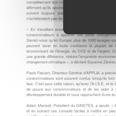
complètement leur machine à laver et seulement un
affirment qu'ils ajoutent la bonne quantité de lessive 
suivent toujours pas les consignes d'entretien 
n'achèteraient pas de vêtements sans étiquette (
GIN
« En travaillant ensemble, nous sommes convainc
consommateurs à apporter ces petits changements 
Saviez-vous qu'en Europe, plus de 1000 lavages 
peuvent laver en toute confiance la plupart de
économisant de l'énergie, du CO2 et de l'argent. C
une grande différence, réduire l'empreinte environnem
changement climatique », a déclaré Susanne Zänker, 
Paolo Falcioni, Directeur Général d'APPLiA, a préci
consommateurs sont souvent confus lorsqu'ils font l
faut. C'est pour cette raison, qu'avec l'A.I.S.E. e
de pouce aux consommateurs et de les aider à s
développement durable et nous rapprochent d'une éco
Adam Mansell, Président du GINETEX, a ajouté: « 
et en suivant ces conseils faciles à mettre en pla