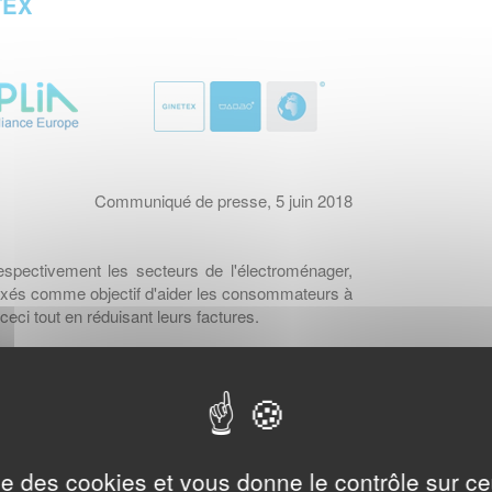
TEX
Communiqué de presse, 5 juin 2018
espectivement les secteurs de l'électroménager,
t fixés comme objectif d'aider les consommateurs à
eci tout en réduisant leurs factures.
mieux notre machine à laver et nos détergents - tout
- ces associations nous guident pour effectuer
a machine à laver, jusqu'au rebut de l'emballage de
ise des cookies et vous donne le contrôle sur 
rs, 2 européens sur 10 ne chargent pas encore