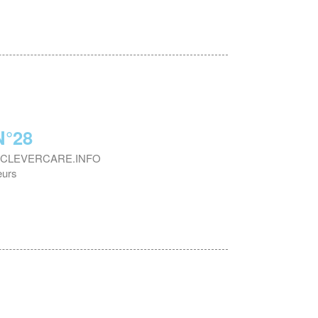
°28
web CLEVERCARE.INFO
eurs