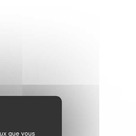
EN SAVOIR PLUS
Textile & Fashion Care Awards 2023: Les
candidatures sont ouvertes !
Des Awards pour promouvoir l'entretien
textile de demain
EN SAVOIR PLUS
LA CHARTE SUR LE NETTOYAGE
DURABLE
L’A.I.S.E. présente les premiers produits
conformes aux nouveaux critères de la
Charte du Nettoyage Durable et relance sa
plateforme cleanright.eu
EN SAVOIR PLUS
RÉSULTATS DU DEUXIÈME
BAROMÈTRE EUROPÉEN IPSOS 2019
C'est une des tendances majeures qui
ressort de ce baromètre: la durabilité des
ceux que vous