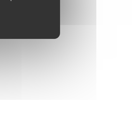
vêtements est au coeur des préoccupations
des Européens qui souhaitent les préserver
le plus longtemps possible.
EN SAVOIR PLUS
GINETEX SIGNE LA CHARTE DE L'ONU
En signant la Charte de l’industrie de la
mode pour l’action climatique des Nations
Unies, nous poursuivons notre engagement
sur les changements nécessaires à mettre
en œuvre pour diminuer l’impact de
l’industrie de la mode sur l’environnement.
EN SAVOIR PLUS
COMMENT ENTRETENIR UN MASQUE EN
TISSU ?
En cette période d'épidemie, le GINETEX
vous donne les principales
recommandations pour entretenir les
masques de protection en tissu.
EN SAVOIR PLUS