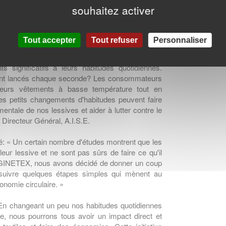
 peu plus de la moitié des consommateurs (57%)
souhaitez activer
(
A.I.S.E., 2017
). De plus, 30% des Européens ne
de leurs textiles, mais 80% admettent qu'ils
ETEX 2017
).
Tout accepter
Tout refuser
Personnaliser
us que nous serons plus forts pour aider les
significatifs à leurs habitudes quotidiennes.
sont lancés chaque seconde? Les consommateurs
 leurs vêtements à basse température tout en
es petits changements d'habitudes peuvent faire
entale de nos lessives et aider à lutter contre le
Directeur Général, A.I.S.E.
sé: « Un certain nombre d'études montrent que les
eur lessive et ne sont pas sûrs de faire ce qu'il
t le GINETEX, nous avons décidé de donner un coup
uivre quelques étapes simples qui mènent au
nomie circulaire. »
En changeant un peu nos habitudes quotidiennes
ce, nous pourrons tous avoir un impact direct et