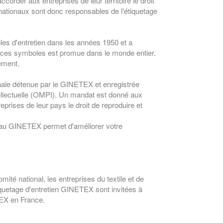
rder aux entreprises de leur territoire le droit
 nationaux sont donc responsables de l'étiquetage
es d'entretien dans les années 1950 et a
e ces symboles est promue dans le monde entier.
ement.
nale détenue par le GINETEX et enregistrée
tellectuelle (OMPI). Un mandat est donné aux
eprises de leur pays le droit de reproduire et
 au GINETEX permet d'améliorer votre
té national, les entreprises du textile et de
tiquetage d'entretien GINETEX sont invitées à
TEX en France.