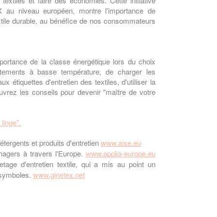
 textiles et faire des économies. Cette initiative
 au niveau européen, montre l'importance de
extile durable, au bénéfice de nos consommateurs
importance de la classe énergétique lors du choix
êtements à basse température, de charger les
 étiquettes d'entretien des textiles, d'utiliser la
vrez les conseils pour devenir "maître de votre
linge".
étergents et produits d'entretien
www.aise.eu
nagers à travers l'Europe.
www.applia-europe.eu
uetage d'entretien textile, qui a mis au point un
s symboles.
www.ginetex.net