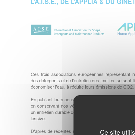
L’A.I.S.E., DE L’APPLIA & DU GINE
Ces trois associations européennes représentant r
des détergents et de l’entretien des textiles, se son
économiser l'eau, à réduire leurs émissions de CO2, c
En publiant leurs conseils sur la façon d'utiliser au 
en conservant nos vêtements préférés comme neufs 
un entretien durable de nos textiles, dès l'achat de l
lessive.
Ce site util
D'après de récentes études auprès de consommateu