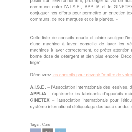
positif sur l'environnement, prolonger la vie de nos
commune entre l'A.I.S.E., APPLiA et le GINETEX
conjuguer nos efforts pour permettre un entretien t
communs, de nos marques et de la planète. »
Cette liste de conseils courte et claire souligne l'
d'une machine à laver, conseille de laver les v
machines à laver correctement, de prêter attention aux
bonne dose de détergent et bien plus encore. Décou
linge".
Découvrez
les conseils pour devenir "maître de votre 
A.I.S.E .
– l'Association Internationale des lessives, d
APPLiA
– représente les fabricants d'appareils mé
GINETEX
– l'association internationale pour l'étiq
système international d'étiquetage des basé sur de
:
Care
Tags