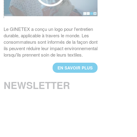
EN SAVOIR PLUS
UN NOUVEAU PRESIDENT POUR LE
GINETEX
M. Thomas Lange, de l’association
Le GINETEX a conçu un logo pour l'entretien
GermanFashion, a été nommé président de
durable, applicable à travers le monde. Les
GINETEX pour 2 ans à compter du
consommateurs sont informés de la façon dont
1er janvier 2023.
ils peuvent réduire leur impact environnemental
lorsqu'ils prennent soin de leurs textiles.
EN SAVOIR PLUS
EN SAVOIR PLUS
RESULTATS DU 3ème BAROMETRE
EUROPEEN IPSOS 2021
NEWSLETTER
Les considérations environnementales sont
au cœur des nouvelles habitudes d’entretien
textiles des Européens.
EN SAVOIR PLUS
BREXIT : L'IMPACT SUR L'ETIQUETAGE
Les régles d'étiquetage des textiles
changent au 1er janvier 2021. Voici les
principales évolutions.