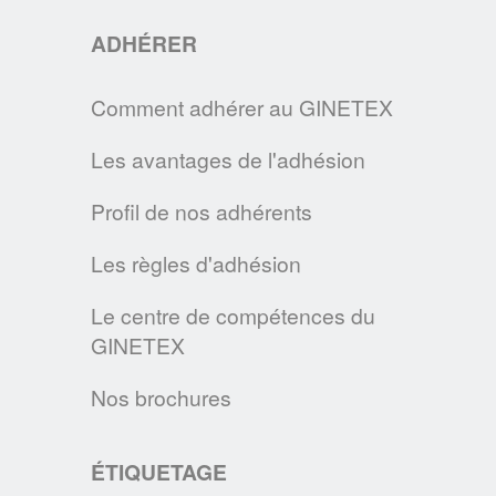
ADHÉRER
COMMENT ENTRETENIR UN MASQUE EN TISSU ?
En cette période d'épidemie, le GINETEX
Comment adhérer au GINETEX
vous donne les principales
recommandations pour entretenir les
Les avantages de l'adhésion
masques de protection en tissu.
Profil de nos adhérents
EN SAVOIR PLUS
Les règles d'adhésion
LE SITE CLEVERCARE.INFO FAIT PEAU
Le centre de compétences du
NEUVE !
GINETEX
Cette nouvelle version s’enrichit de
nouvelles rubriques pour devenir la
Nos brochures
référence des consommateurs en matière
d’éco-entretien.
ÉTIQUETAGE