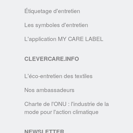
EN SAVOIR PLUS
Étiquetage d'entretien
Les symboles d'entretien
DEVENEZ MAÎTRE DE VOTRE LINGE,
GRÂCE AUX CONSEILS DE L’A.I.S.E., DE
L'application MY CARE LABEL
L’APPLIA & DU GINETEX
Une liste de conseils courte et claire pour un
CLEVERCARE.INFO
entretien durable de nos textiles, dès l'achat
de la machine à laver, jusqu'au rebut de
L'éco-entretien des textiles
l'emballage de lessive.
Nos ambassadeurs
EN SAVOIR PLUS
Charte de l'ONU : l'industrie de la
UN NOUVEAU PARTENARIAT
mode pour l'action climatique
Le GINETEX est maintenant membre de la
Sustainable Apparel Coalition - ces deux
NEWSLETTER