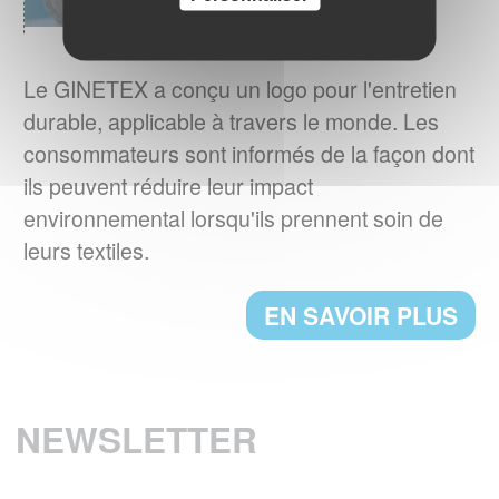
RESULTATS DU 3ème BAROMETRE
EUROPEEN IPSOS 2021
Le GINETEX a conçu un logo pour l'entretien
Les considérations environnementales sont
durable, applicable à travers le monde. Les
au cœur des nouvelles habitudes d’entretien
consommateurs sont informés de la façon dont
textiles des Européens.
ils peuvent réduire leur impact
EN SAVOIR PLUS
environnemental lorsqu'ils prennent soin de
leurs textiles.
BREXIT : L'IMPACT SUR L'ETIQUETAGE
Les régles d'étiquetage des textiles
EN SAVOIR PLUS
changent au 1er janvier 2021. Voici les
principales évolutions.
EN SAVOIR PLUS
NEWSLETTER
Textile & Fashion Care Awards 2023: Les