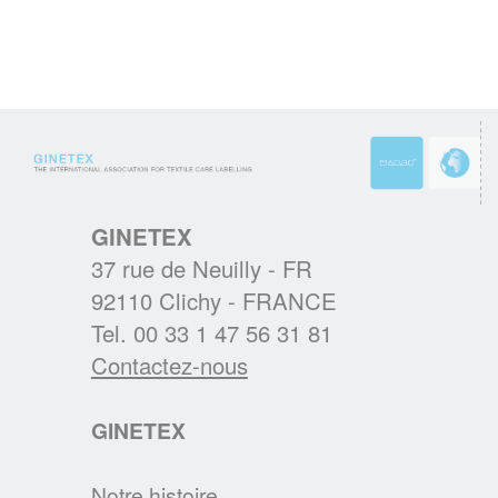
candidatures sont ouvertes !
Des Awards pour promouvoir l'entretien
textile de demain
EN SAVOIR PLUS
LA CHARTE SUR LE NETTOYAGE
DURABLE
GINETEX
L’A.I.S.E. présente les premiers produits
37 rue de Neuilly - FR
conformes aux nouveaux critères de la
92110 Clichy - FRANCE
Charte du Nettoyage Durable et relance sa
Tel. 00 33 1 47 56 31 81
plateforme cleanright.eu
Contactez-nous
EN SAVOIR PLUS
GINETEX
RÉSULTATS DU DEUXIÈME BAROMÈTRE
EUROPÉEN IPSOS 2019
Notre histoire