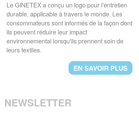
er
La loi AGEC impose depuis le 1
janvier
Le GINETEX a conçu un logo pour l'entretien
2022, l'apposition d'une
durable, applicable à travers le monde. Les
signalétique TRIMAN et d'une info-tri sur les
consommateurs sont informés de la façon dont
produits tels que les textiles d'habillement, le
ils peuvent réduire leur impact
linge de maison et les chaussures.
environnemental lorsqu'ils prennent soin de
leurs textiles.
EN SAVOIR PLUS
EN SAVOIR PLUS
UN NOUVEAU PRESIDENT POUR LE
GINETEX
M. Thomas Lange, de l’association
GermanFashion, a été nommé président de
NEWSLETTER
GINETEX pour 2 ans à compter du
1er janvier 2023.
EN SAVOIR PLUS