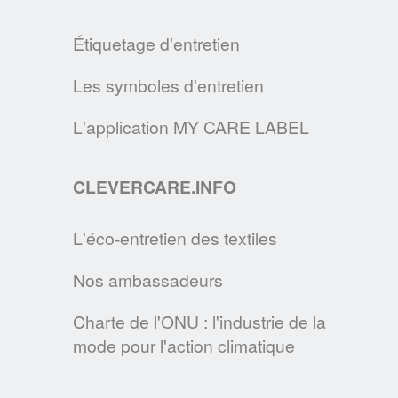
l’industrie de la mode sur l’environnement.
Étiquetage d'entretien
EN SAVOIR PLUS
Les symboles d'entretien
COMMENT ENTRETENIR UN MASQUE EN TISSU ?
En cette période d'épidemie, le GINETEX
L'application MY CARE LABEL
vous donne les principales
recommandations pour entretenir les
CLEVERCARE.INFO
masques de protection en tissu.
EN SAVOIR PLUS
L'éco-entretien des textiles
Nos ambassadeurs
LE SITE CLEVERCARE.INFO FAIT PEAU
NEUVE !
Charte de l'ONU : l'industrie de la
Cette nouvelle version s’enrichit de
mode pour l'action climatique
nouvelles rubriques pour devenir la
référence des consommateurs en matière