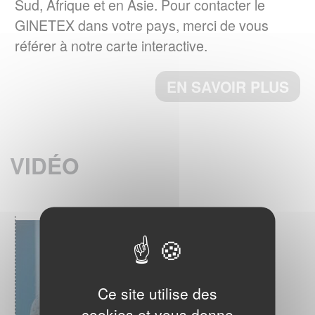
Le 6 décembre 2023, a norme ISO
Sud, Afrique et en Asie. Pour contacter le
3758:2023, Textiles – Code d'étiquetage
GINETEX dans votre pays, merci de vous
d'entretien utilisant des symboles, a été
référer à notre carte interactive.
publiée par l’ISO.
ème
Cette 4
édition annule et remplace la
EN SAVOIR PLUS
ème
3
édition (ISO 3758 :2012), qui a fait
l’objet d’une révision technique.
EN SAVOIR PLUS
VIDÉO
RESULTATS DU 4ème BAROMETRE
EUROPEEN IPSOS 2023
Quelles sont les habitudes d'entretien textile
en Europe ?
EN SAVOIR PLUS
Ce site utilise des
cookies et vous donne