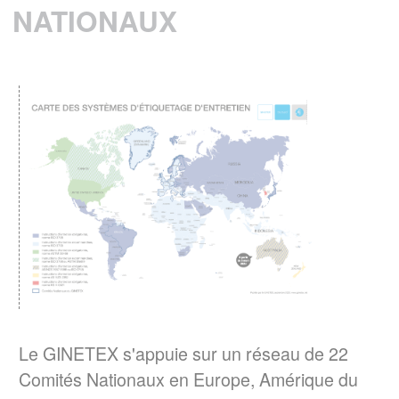
NATIONAUX
Baromètre GINETEX 2024 : les habitudes
28 avril 2025 -
d’entretien textile en Europe.
L’étiquette est un élément essentiel pour guider
les consommateurs dans l’entretien de leurs
vêtements.
EN SAVOIR PLUS
ENTRETIEN DU LINGE – Quelle
consommation d’énergie pour le séchage
Le GINETEX dévoile les
des textiles ?
principaux enseignements de son étude sur
son impact sur les cycles de séchage.
EN SAVOIR PLUS
Le GINETEX s'appuie sur un réseau de 22
La norme ISO 3758:2023 a été publiée
Comités Nationaux en Europe, Amérique du