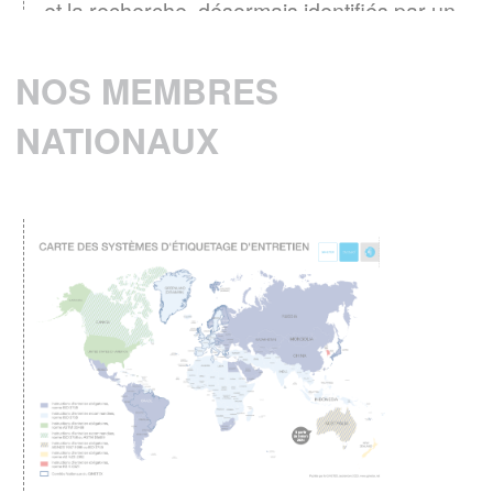
et la recherche, désormais identifiés par un
logo
EN SAVOIR PLUS
NOS MEMBRES
NATIONAUX
Baromètre GINETEX 2024 : les habitudes
28 avril 2025 -
d’entretien textile en Europe.
L’étiquette est un élément essentiel pour guider
les consommateurs dans l’entretien de leurs
vêtements.
EN SAVOIR PLUS
ENTRETIEN DU LINGE – Quelle
consommation d’énergie pour le séchage
Le GINETEX dévoile les
des textiles ?
principaux enseignements de son étude sur
son impact sur les cycles de séchage.