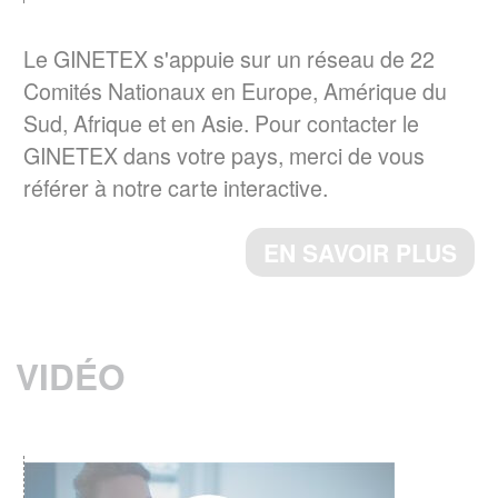
EN SAVOIR PLUS
Le GINETEX s'appuie sur un réseau de 22
Comités Nationaux en Europe, Amérique du
La norme ISO 3758:2023 a été publiée
Sud, Afrique et en Asie. Pour contacter le
Le 6 décembre 2023, a norme ISO
GINETEX dans votre pays, merci de vous
3758:2023, Textiles – Code d'étiquetage
référer à notre carte interactive.
d'entretien utilisant des symboles, a été
publiée par l’ISO.
EN SAVOIR PLUS
ème
Cette 4
édition annule et remplace la
ème
3
édition (ISO 3758 :2012), qui a fait
l’objet d’une révision technique.
VIDÉO
EN SAVOIR PLUS
RESULTATS DU 4ème BAROMETRE
EUROPEEN IPSOS 2023