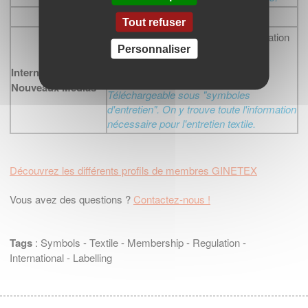
Tout refuser
Documentation et sites internet. Création
Personnaliser
d'une application pour smartphones.
Toute documentation est facilement
Internet et
accessible via
www.ginetex.net
.
Nouveaux Médias
Téléchargeable sous "symboles
d'entretien". On y trouve toute l'information
nécessaire pour l'entretien textile.
Découvrez les différents profils de membres GINETEX
Vous avez des questions ?
Contactez-nous !
Tags
:
Symbols
-
Textile
-
Membership
-
Regulation
-
International
-
Labelling