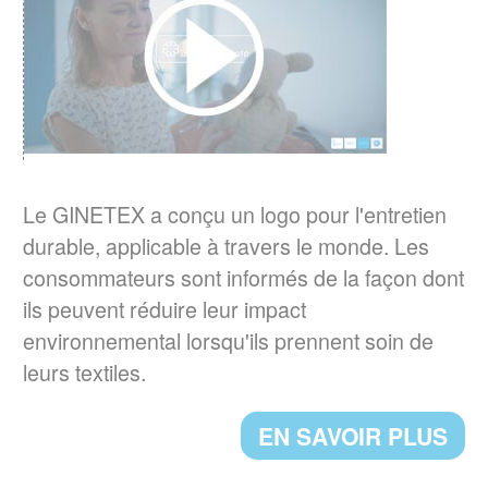
Quelles sont les habitudes d'entretien textile
en Europe ?
EN SAVOIR PLUS
RESPONSABILITE ELARGIE DU
PRODUCTEUR (REP)
er
La loi AGEC impose depuis le 1
janvier
Le GINETEX a conçu un logo pour l'entretien
2022, l'apposition d'une
durable, applicable à travers le monde. Les
signalétique TRIMAN et d'une info-tri sur les
consommateurs sont informés de la façon dont
produits tels que les textiles d'habillement, le
ils peuvent réduire leur impact
linge de maison et les chaussures.
environnemental lorsqu'ils prennent soin de
leurs textiles.
EN SAVOIR PLUS
EN SAVOIR PLUS
UN NOUVEAU PRESIDENT POUR LE
GINETEX