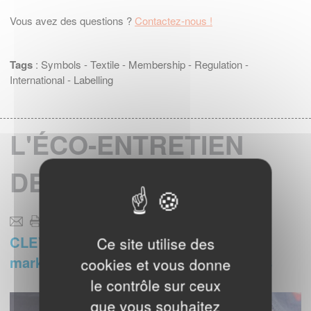
Vous avez des questions ?
Contactez-nous !
Tags
:
Symbols
-
Textile
-
Membership
-
Regulation
-
International
-
Labelling
L'ÉCO-ENTRETIEN
DES TEXTILES
CLEVERCARE.INFO : un programme
Ce site utilise des
marketing complet axé consommateurs
cookies et vous donne
le contrôle sur ceux
que vous souhaitez