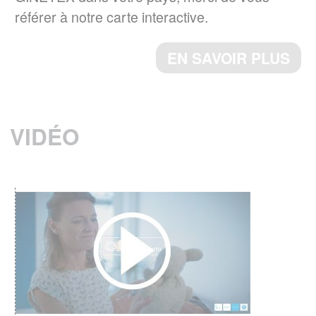
référer à notre carte interactive.
publiée par l’ISO.
ème
Cette 4
édition annule et remplace la
EN SAVOIR PLUS
ème
3
édition (ISO 3758 :2012), qui a fait
l’objet d’une révision technique.
EN SAVOIR PLUS
VIDÉO
RESULTATS DU 4ème BAROMETRE
EUROPEEN IPSOS 2023
Quelles sont les habitudes d'entretien textile
en Europe ?
EN SAVOIR PLUS
RESPONSABILITE ELARGIE DU
PRODUCTEUR (REP)