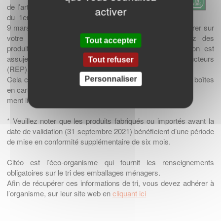
de l’article 17 de la loi AGEC. À compter
activer
du 1er janvier 2022 et au plus tard le
9 mars 2023*, ce nouveau marquage harmonisé doit figurer sur
votre emballage domestique si vous commercialisez des
Tout accepter
produits destinés aux ménages et si votre organisation est
assujettie au système de responsabilité élargie des producteurs
Tout refuser
(REP).
Cela comprend les Hang Tags, les sacs en plastique, les boîtes
Personnaliser
en carton, etc. qui sont directe
ment liés à vos produits textiles.
* Veuillez noter que les produits fabriqués ou importés avant la
date de validation (31 septembre 2021) bénéficient d’une période
de mise en conformité supplémentaire de six mois.
Citéo est l’éco-organisme qui fournit les renseignements
obligatoires sur le tri des emballages ménagers.
Afin de récupérer ces informations de tri, vous devez adhérer à
l’organisme, sur leur site web en
cliquant ici