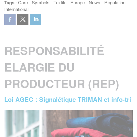
Tags
:
Care
-
Symbols
-
Textile
-
Europe
-
News
-
Regulation
-
International
RESPONSABILITÉ
ELARGIE DU
PRODUCTEUR (REP)
Loi AGEC : Signalétique TRIMAN et info-tri