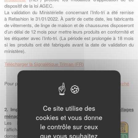
dispositif de la loi AGEC.
La validation du Ministérielle concernant l’Info-tri a été remise
à Refashion le 31/01/2022. À partir de cette date, les fabricants
de vêtements, de linge de maison et de chaussures disposeront
d’un délai de 12 mois pour mettre leurs produits en conformité et
les étiqueter avec l’Info-tri. (La période est prolongée à 18 mois
si les produits ont été fabriqués avant la date de validation du
ministère).
Télécharger la Signalétique Triman (FR)
Pour plus d’informations, consultez la
FAQ metteur en marché
Ce site utilise des
2. Implémentation du TRIMAN + info-tri pour
emballages
cookies et vous donne
ménagers
Les informations de tri complètent
le contrôle sur ceux
l’affichage Triman pour les emballages
que vous souhaitez
domestiques en France, en vertu