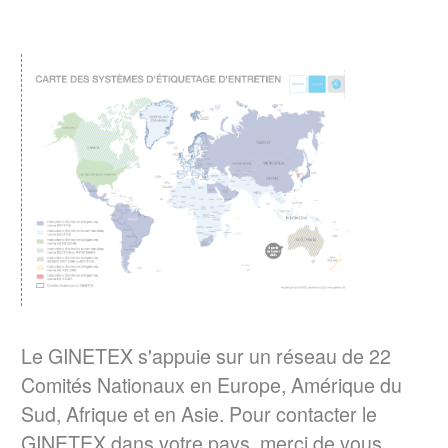
L’étiquette est un élément essentiel pour guider
les consommateurs dans l’entretien de leurs
vêtements.
EN SAVOIR PLUS
ENTRETIEN DU LINGE – Quelle
consommation d’énergie pour le séchage
Le GINETEX dévoile les
des textiles ?
principaux enseignements de son étude sur
son impact sur les cycles de séchage.
EN SAVOIR PLUS
Le GINETEX s'appuie sur un réseau de 22
La norme ISO 3758:2023 a été publiée
Comités Nationaux en Europe, Amérique du
Le 6 décembre 2023, a norme ISO
Sud, Afrique et en Asie. Pour contacter le
3758:2023, Textiles – Code d'étiquetage
GINETEX dans votre pays, merci de vous
d'entretien utilisant des symboles, a été