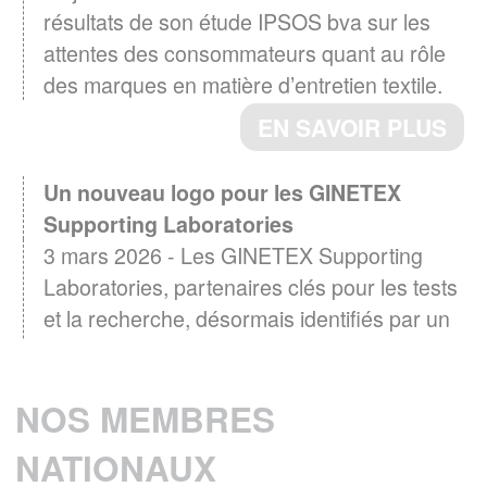
résultats de son étude IPSOS bva sur les
attentes des consommateurs quant au rôle
des marques en matière d’entretien textile.
EN SAVOIR PLUS
Un nouveau logo pour les GINETEX
Supporting Laboratories
3 mars 2026 - Les GINETEX Supporting
Laboratories, partenaires clés pour les tests
et la recherche, désormais identifiés par un
logo
EN SAVOIR PLUS
NOS MEMBRES
Baromètre GINETEX 2024 : les habitudes
NATIONAUX
28 avril 2025 -
d’entretien textile en Europe.