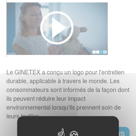
EUROPEEN IPSOS 2023
Quelles sont les habitudes d'entretien textile
en Europe ?
EN SAVOIR PLUS
RESPONSABILITE ELARGIE DU
PRODUCTEUR (REP)
er
La loi AGEC impose depuis le 1
janvier
Le GINETEX a conçu un logo pour l'entretien
2022, l'apposition d'une
durable, applicable à travers le monde. Les
signalétique TRIMAN et d'une info-tri sur les
consommateurs sont informés de la façon dont
produits tels que les textiles d'habillement, le
ils peuvent réduire leur impact
linge de maison et les chaussures.
environnemental lorsqu'ils prennent soin de
leurs textiles.
EN SAVOIR PLUS
EN SAVOIR PLUS