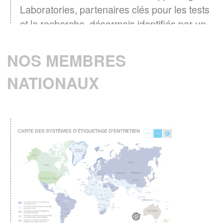
Laboratories, partenaires clés pour les tests
et la recherche, désormais identifiés par un
logo
EN SAVOIR PLUS
NOS MEMBRES
NATIONAUX
Baromètre GINETEX 2024 : les habitudes
28 avril 2025 -
d’entretien textile en Europe.
L’étiquette est un élément essentiel pour guider
les consommateurs dans l’entretien de leurs
vêtements.
EN SAVOIR PLUS
ENTRETIEN DU LINGE – Quelle
consommation d’énergie pour le séchage
Le GINETEX dévoile les
des textiles ?
principaux enseignements de son étude sur