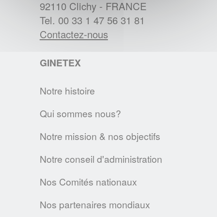
BREXIT : L'IMPACT SUR L'ETIQUETAGE
92110 Clichy - FRANCE
Les régles d'étiquetage des textiles
Tel. 00 33 1 47 56 31 81
changent au 1er janvier 2021. Voici les
Contactez-nous
principales évolutions.
GINETEX
EN SAVOIR PLUS
Notre histoire
Textile & Fashion Care Awards 2023: Les
candidatures sont ouvertes !
Qui sommes nous?
Des Awards pour promouvoir l'entretien
Notre mission & nos objectifs
textile de demain
EN SAVOIR PLUS
Notre conseil d'administration
Nos Comités nationaux
LA CHARTE SUR LE NETTOYAGE
DURABLE
Nos partenaires mondiaux
L’A.I.S.E. présente les premiers produits