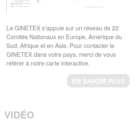
son impact sur les cycles de séchage.
EN SAVOIR PLUS
Le GINETEX s'appuie sur un réseau de 22
Comités Nationaux en Europe, Amérique du
La norme ISO 3758:2023 a été publiée
Sud, Afrique et en Asie. Pour contacter le
Le 6 décembre 2023, a norme ISO
GINETEX dans votre pays, merci de vous
3758:2023, Textiles – Code d'étiquetage
référer à notre carte interactive.
d'entretien utilisant des symboles, a été
publiée par l’ISO.
EN SAVOIR PLUS
ème
Cette 4
édition annule et remplace la
ème
3
édition (ISO 3758 :2012), qui a fait
l’objet d’une révision technique.
VIDÉO
EN SAVOIR PLUS
RESULTATS DU 4ème BAROMETRE