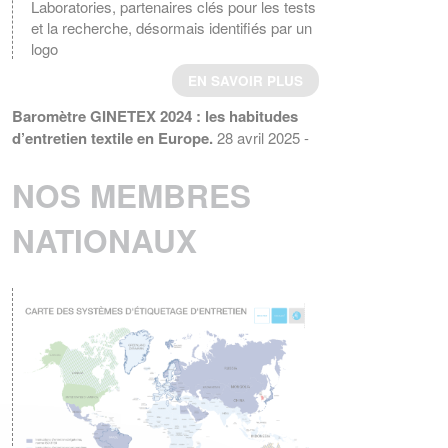
Laboratories, partenaires clés pour les tests
et la recherche, désormais identifiés par un
logo
EN SAVOIR PLUS
Baromètre GINETEX 2024 : les habitudes
d’entretien textile en Europe.
28 avril 2025 -
L’étiquette est un élément essentiel pour guider
les consommateurs dans l’entretien de leurs
NOS MEMBRES
vêtements.
EN SAVOIR PLUS
NATIONAUX
ENTRETIEN DU LINGE – Quelle
consommation d’énergie pour le séchage
des textiles ?
Le GINETEX dévoile les
principaux enseignements de son étude sur
son impact sur les cycles de séchage.
EN SAVOIR PLUS
La norme ISO 3758:2023 a été publiée
Le 6 décembre 2023, a norme ISO
3758:2023, Textiles – Code d'étiquetage