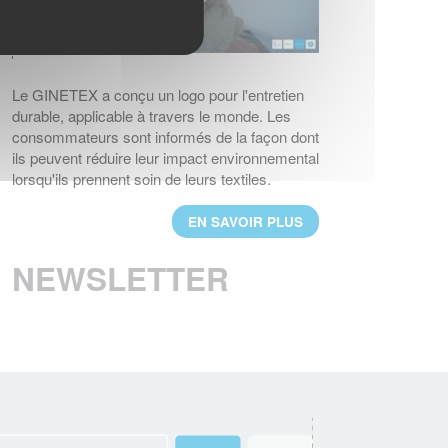
EN SAVOIR PLUS
UN NOUVEAU PRESIDENT POUR LE
GINETEX
Le GINETEX a conçu un logo pour l'entretien
M. Thomas Lange, de l’association
durable, applicable à travers le monde. Les
GermanFashion, a été nommé président de
consommateurs sont informés de la façon dont
GINETEX pour 2 ans à compter du
ils peuvent réduire leur impact environnemental
1er janvier 2023.
lorsqu'ils prennent soin de leurs textiles.
EN SAVOIR PLUS
EN SAVOIR PLUS
RESULTATS DU 3ème BAROMETRE
EUROPEEN IPSOS 2021
NEWSLETTER
Les considérations environnementales sont
au cœur des nouvelles habitudes d’entretien
textiles des Européens.
EN SAVOIR PLUS
BREXIT : L'IMPACT SUR L'ETIQUETAGE
Les régles d'étiquetage des textiles
changent au 1er janvier 2021. Voici les
principales évolutions.