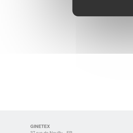
GINETEX
37 rue de Neuilly - FR