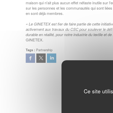
maison qui n'ait plus aucun effet néfaste inutile sur l
sur les personnes et les communautés qui sont liées
en sont déjà membres.
« Le GINETEX est fier de faire partie de cette initiati
activement aux travaux du CSC pour soulever le défi
durable en réalité, pour notre industrie du textile et de
GINETEX.
Partnership
Tags :
Ce site util