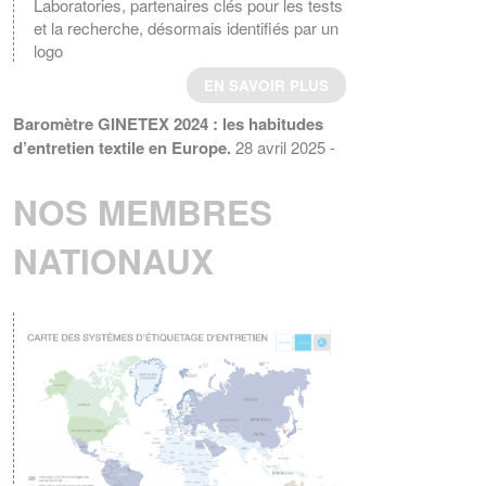
Laboratories, partenaires clés pour les tests
et la recherche, désormais identifiés par un
logo
EN SAVOIR PLUS
Baromètre GINETEX 2024 : les habitudes
d’entretien textile en Europe.
28 avril 2025 -
L’étiquette est un élément essentiel pour guider
les consommateurs dans l’entretien de leurs
NOS MEMBRES
vêtements.
EN SAVOIR PLUS
NATIONAUX
ENTRETIEN DU LINGE – Quelle
consommation d’énergie pour le séchage
des textiles ?
Le GINETEX dévoile les
principaux enseignements de son étude sur
son impact sur les cycles de séchage.
EN SAVOIR PLUS
La norme ISO 3758:2023 a été publiée
Le 6 décembre 2023, a norme ISO
3758:2023, Textiles – Code d'étiquetage