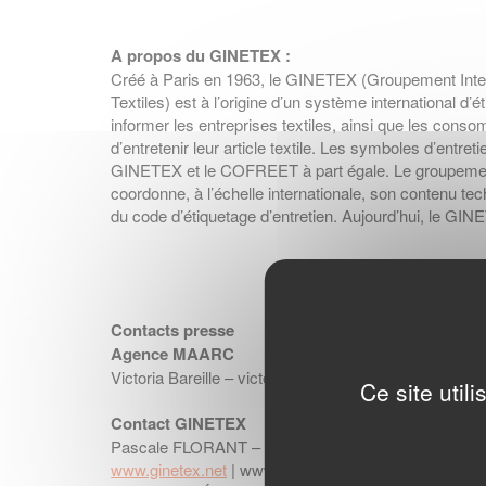
A propos du GINETEX :
Créé à Paris en 1963, le GINETEX (Groupement Intern
Textiles) est à l’origine d’un système international d’ét
informer les entreprises textiles, ainsi que les cons
d’entretenir leur article textile. Les symboles d’entre
GINETEX et le COFREET à part égale. Le groupemen
coordonne, à l’échelle internationale, son contenu techn
du code d’étiquetage d’entretien. Aujourd’hui, le 
Contacts presse
Agence MAARC
Victoria Bareille – victoria.bareille@maarc.fr – 01 86 
Ce site util
Contact GINETEX
Pascale FLORANT – Secrétaire Générale – 01 47 56
www.ginetex.net
| www.clevercare.info