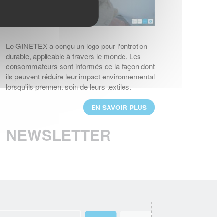
EN SAVOIR PLUS
UN NOUVEAU PRESIDENT POUR LE
GINETEX
Le GINETEX a conçu un logo pour l'entretien
M. Thomas Lange, de l’association
durable, applicable à travers le monde. Les
GermanFashion, a été nommé président de
consommateurs sont informés de la façon dont
GINETEX pour 2 ans à compter du
ils peuvent réduire leur impact environnemental
1er janvier 2023.
lorsqu'ils prennent soin de leurs textiles.
EN SAVOIR PLUS
EN SAVOIR PLUS
RESULTATS DU 3ème BAROMETRE
EUROPEEN IPSOS 2021
NEWSLETTER
Les considérations environnementales sont
au cœur des nouvelles habitudes d’entretien
textiles des Européens.
EN SAVOIR PLUS
BREXIT : L'IMPACT SUR L'ETIQUETAGE
Les régles d'étiquetage des textiles
changent au 1er janvier 2021. Voici les
principales évolutions.