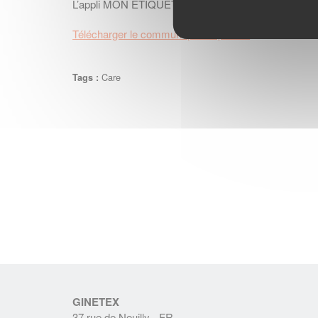
L’appli MON ÉTIQUETTE (disponible sur l’App store 
Télécharger le communiqué de presse
Care
Tags :
GINETEX
37 rue de Neuilly - FR