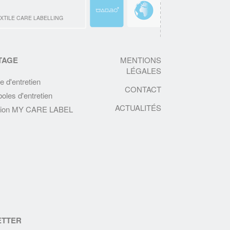
EN SAVOIR PLUS
XTILE CARE LABELLING
Textile & Fashion Care Awards 2023: Les
candidatures sont ouvertes !
Des Awards pour promouvoir l'entretien
TAGE
MENTIONS
textile de demain
LÉGALES
e d'entretien
EN SAVOIR PLUS
CONTACT
oles d'entretien
LA CHARTE SUR LE NETTOYAGE
ACTUALITÉS
ation MY CARE LABEL
DURABLE
L’A.I.S.E. présente les premiers produits
conformes aux nouveaux critères de la
Charte du Nettoyage Durable et relance sa
plateforme cleanright.eu
EN SAVOIR PLUS
RÉSULTATS DU DEUXIÈME
BAROMÈTRE EUROPÉEN IPSOS 2019
C'est une des tendances majeures qui
ETTER
ressort de ce baromètre: la durabilité des