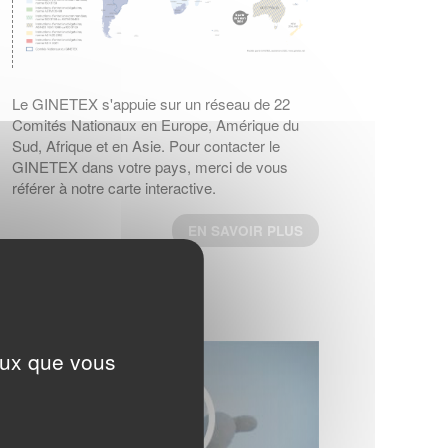
d'entretien utilisant des symboles, a été
publiée par l’ISO.
ème
Cette 4
édition annule et remplace la
ème
3
édition (ISO 3758 :2012), qui a fait
l’objet d’une révision technique.
Le GINETEX s'appuie sur un réseau de 22
Comités Nationaux en Europe, Amérique du
EN SAVOIR PLUS
Sud, Afrique et en Asie. Pour contacter le
GINETEX dans votre pays, merci de vous
RESULTATS DU 4ème BAROMETRE
référer à notre carte interactive.
EUROPEEN IPSOS 2023
Quelles sont les habitudes d'entretien textile
EN SAVOIR PLUS
en Europe ?
EN SAVOIR PLUS
VIDÉO
RESPONSABILITE ELARGIE DU
PRODUCTEUR (REP)
er
La loi AGEC impose depuis le 1
janvier
ceux que vous
2022, l'apposition d'une
signalétique TRIMAN et d'une info-tri sur les
produits tels que les textiles d'habillement, le
linge de maison et les chaussures.