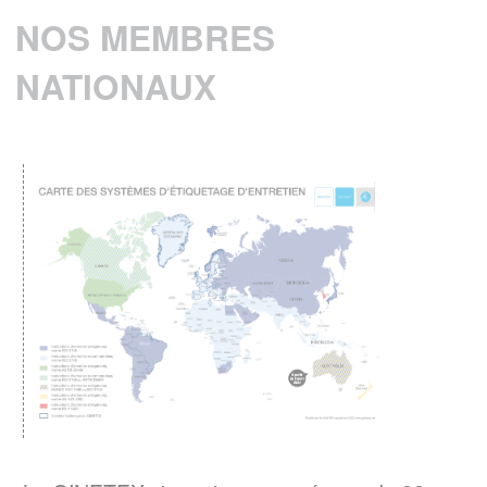
NOS MEMBRES
EN SAVOIR PLUS
NATIONAUX
Baromètre GINETEX 2024 : les habitudes
28 avril 2025 -
d’entretien textile en Europe.
L’étiquette est un élément essentiel pour guider
les consommateurs dans l’entretien de leurs
vêtements.
EN SAVOIR PLUS
ENTRETIEN DU LINGE – Quelle
consommation d’énergie pour le séchage
Le GINETEX dévoile les
des textiles ?
principaux enseignements de son étude sur
son impact sur les cycles de séchage.
EN SAVOIR PLUS