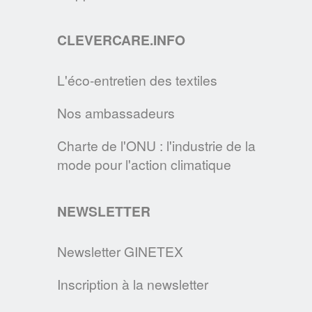
recommandations pour entretenir les
masques de protection en tissu.
CLEVERCARE.INFO
EN SAVOIR PLUS
L'éco-entretien des textiles
LE SITE CLEVERCARE.INFO FAIT PEAU
Nos ambassadeurs
NEUVE !
Cette nouvelle version s’enrichit de
Charte de l'ONU : l'industrie de la
nouvelles rubriques pour devenir la
mode pour l'action climatique
référence des consommateurs en matière
d’éco-entretien.
NEWSLETTER
EN SAVOIR PLUS
Newsletter GINETEX
Inscription à la newsletter
DEVENEZ MAÎTRE DE VOTRE LINGE,