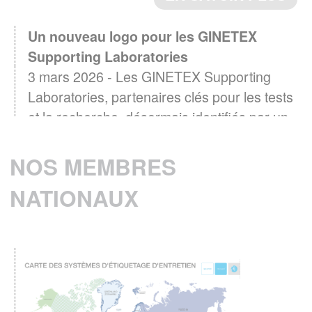
Un nouveau logo pour les GINETEX
Supporting Laboratories
3 mars 2026 - Les GINETEX Supporting
Laboratories, partenaires clés pour les tests
et la recherche, désormais identifiés par un
logo
NOS MEMBRES
EN SAVOIR PLUS
NATIONAUX
Baromètre GINETEX 2024 : les habitudes
28 avril 2025 -
d’entretien textile en Europe.
L’étiquette est un élément essentiel pour guider
les consommateurs dans l’entretien de leurs
vêtements.
EN SAVOIR PLUS