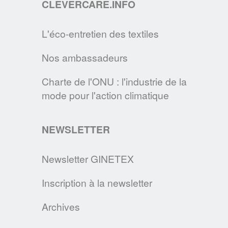
CLEVERCARE.INFO
EN SAVOIR PLUS
L'éco-entretien des textiles
LE SITE CLEVERCARE.INFO FAIT PEAU
Nos ambassadeurs
NEUVE !
Cette nouvelle version s’enrichit de
Charte de l'ONU : l'industrie de la
nouvelles rubriques pour devenir la
mode pour l'action climatique
référence des consommateurs en matière
d’éco-entretien.
NEWSLETTER
EN SAVOIR PLUS
Newsletter GINETEX
Inscription à la newsletter
DEVENEZ MAÎTRE DE VOTRE LINGE,
GRÂCE AUX CONSEILS DE L’A.I.S.E., DE
Archives
L’APPLIA & DU GINETEX