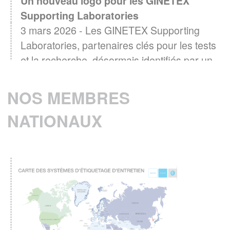
Supporting Laboratories
3 mars 2026 - Les GINETEX Supporting
Laboratories, partenaires clés pour les tests
et la recherche, désormais identifiés par un
logo
EN SAVOIR PLUS
NOS MEMBRES
NATIONAUX
Baromètre GINETEX 2024 : les habitudes
28 avril 2025 -
d’entretien textile en Europe.
L’étiquette est un élément essentiel pour guider
les consommateurs dans l’entretien de leurs
vêtements.
EN SAVOIR PLUS
ENTRETIEN DU LINGE – Quelle