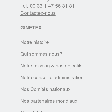
Les régles d'étiquetage des textiles
Tel. 00 33 1 47 56 31 81
changent au 1er janvier 2021. Voici les
Contactez-nous
principales évolutions.
GINETEX
EN SAVOIR PLUS
Notre histoire
Textile & Fashion Care Awards 2023: Les
candidatures sont ouvertes !
Qui sommes nous?
Des Awards pour promouvoir l'entretien
textile de demain
Notre mission & nos objectifs
EN SAVOIR PLUS
Notre conseil d'administration
Nos Comités nationaux
LA CHARTE SUR LE NETTOYAGE
DURABLE
Nos partenaires mondiaux
L’A.I.S.E. présente les premiers produits
conformes aux nouveaux critères de la