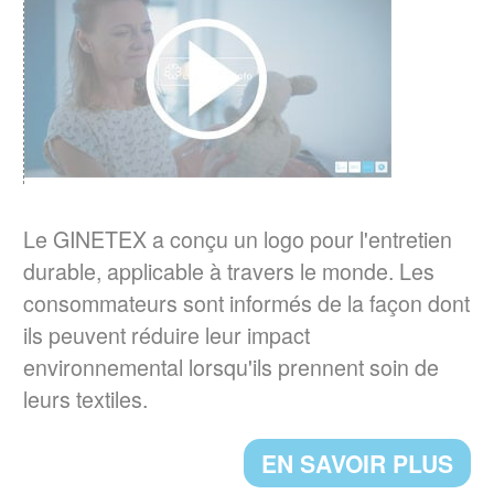
Quelles sont les habitudes d'entretien textile
en Europe ?
EN SAVOIR PLUS
RESPONSABILITE ELARGIE DU
PRODUCTEUR (REP)
er
La loi AGEC impose depuis le 1
janvier
Le GINETEX a conçu un logo pour l'entretien
2022, l'apposition d'une
durable, applicable à travers le monde. Les
signalétique TRIMAN et d'une info-tri sur les
consommateurs sont informés de la façon dont
produits tels que les textiles d'habillement, le
ils peuvent réduire leur impact
linge de maison et les chaussures.
environnemental lorsqu'ils prennent soin de
leurs textiles.
EN SAVOIR PLUS
EN SAVOIR PLUS
UN NOUVEAU PRESIDENT POUR LE