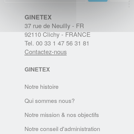
textiles des Européens.
EN SAVOIR PLUS
GINETEX
37 rue de Neuilly - FR
BREXIT : L'IMPACT SUR L'ETIQUETAGE
92110 Clichy - FRANCE
Les régles d'étiquetage des textiles
Tel. 00 33 1 47 56 31 81
changent au 1er janvier 2021. Voici les
Contactez-nous
principales évolutions.
GINETEX
EN SAVOIR PLUS
Notre histoire
Textile & Fashion Care Awards 2023: Les
candidatures sont ouvertes !
Qui sommes nous?
Des Awards pour promouvoir l'entretien
Notre mission & nos objectifs
textile de demain
EN SAVOIR PLUS
Notre conseil d'administration