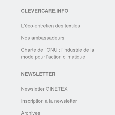
recommandations pour entretenir les
masques de protection en tissu.
CLEVERCARE.INFO
EN SAVOIR PLUS
L'éco-entretien des textiles
LE SITE CLEVERCARE.INFO FAIT PEAU
Nos ambassadeurs
NEUVE !
Cette nouvelle version s’enrichit de
Charte de l'ONU : l'industrie de la
nouvelles rubriques pour devenir la
mode pour l'action climatique
référence des consommateurs en matière
d’éco-entretien.
NEWSLETTER
EN SAVOIR PLUS
Newsletter GINETEX
Inscription à la newsletter
DEVENEZ MAÎTRE DE VOTRE LINGE,
GRÂCE AUX CONSEILS DE L’A.I.S.E., DE
Archives