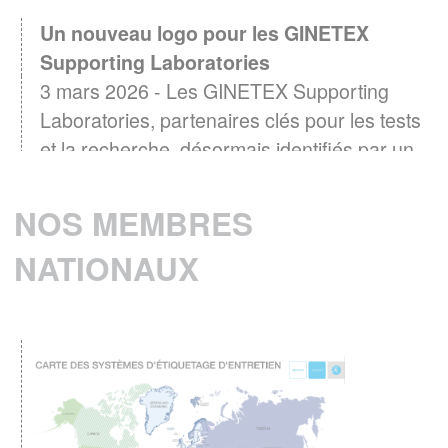
Un nouveau logo pour les GINETEX
Supporting Laboratories
3 mars 2026 - Les GINETEX Supporting
Laboratories, partenaires clés pour les tests
et la recherche, désormais identifiés par un
logo
EN SAVOIR PLUS
NOS MEMBRES
NATIONAUX
Baromètre GINETEX 2024 : les habitudes
28 avril 2025 -
d’entretien textile en Europe.
L’étiquette est un élément essentiel pour guider
les consommateurs dans l’entretien de leurs
vêtements.
EN SAVOIR PLUS