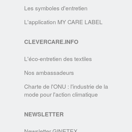
COMMENT ENTRETENIR UN MASQUE EN TISSU ?
Les symboles d'entretien
En cette période d'épidemie, le GINETEX
vous donne les principales
L'application MY CARE LABEL
recommandations pour entretenir les
masques de protection en tissu.
CLEVERCARE.INFO
EN SAVOIR PLUS
L'éco-entretien des textiles
LE SITE CLEVERCARE.INFO FAIT PEAU
Nos ambassadeurs
NEUVE !
Cette nouvelle version s’enrichit de
Charte de l'ONU : l'industrie de la
nouvelles rubriques pour devenir la
mode pour l'action climatique
référence des consommateurs en matière
d’éco-entretien.
NEWSLETTER
EN SAVOIR PLUS
Newsletter GINETEX