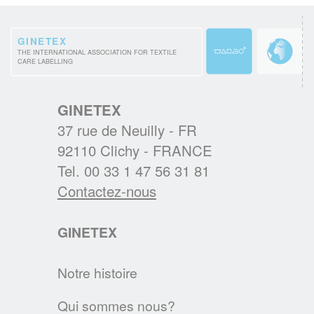
EUROPEEN IPSOS 2021
Les considérations environnementales sont
GINETEX
au cœur des nouvelles habitudes d’entretien
THE INTERNATIONAL ASSOCIATION FOR TEXTILE
CARE LABELLING
textiles des Européens.
EN SAVOIR PLUS
GINETEX
37 rue de Neuilly - FR
BREXIT : L'IMPACT SUR L'ETIQUETAGE
92110 Clichy - FRANCE
Les régles d'étiquetage des textiles
Tel. 00 33 1 47 56 31 81
changent au 1er janvier 2021. Voici les
Contactez-nous
principales évolutions.
GINETEX
EN SAVOIR PLUS
Notre histoire
Textile & Fashion Care Awards 2023: Les
candidatures sont ouvertes !
Qui sommes nous?