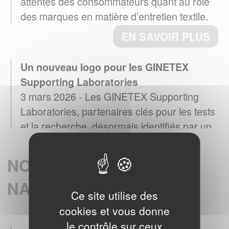
des marques en matière d’entretien textile.
EN SAVOIR PLUS
Un nouveau logo pour les GINETEX
Supporting Laboratories
3 mars 2026 - Les GINETEX Supporting
Laboratories, partenaires clés pour les tests
et la recherche, désormais identifiés par un
logo
EN SAVOIR PLUS
NOS MEMBRES
NATIONAUX
Baromètre GINETEX 2024 : les habitudes
Ce site utilise des
28 avril 2025 -
d’entretien textile en Europe.
cookies et vous donne
L’étiquette est un élément essentiel pour guider
le contrôle sur ceux