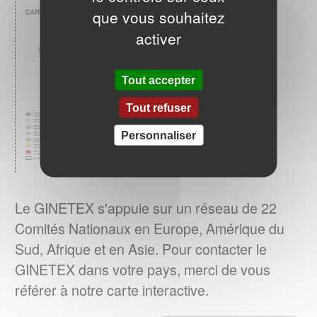
les consommateurs dans l’entretien de leurs
que vous souhaitez
vêtements.
EN SAVOIR PLUS
activer
ENTRETIEN DU LINGE – Quelle
Tout accepter
consommation d’énergie pour le séchage
Tout refuser
Le GINETEX dévoile les
des textiles ?
principaux enseignements de son étude sur
Personnaliser
son impact sur les cycles de séchage.
EN SAVOIR PLUS
Le GINETEX s'appuie sur un réseau de 22
Comités Nationaux en Europe, Amérique du
La norme ISO 3758:2023 a été publiée
Le 6 décembre 2023, a norme ISO
Sud, Afrique et en Asie. Pour contacter le
3758:2023, Textiles – Code d'étiquetage
GINETEX dans votre pays, merci de vous
d'entretien utilisant des symboles, a été
référer à notre carte interactive.
publiée par l’ISO.