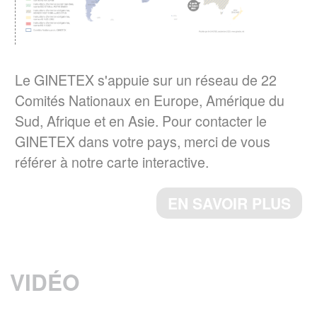
principaux enseignements de son étude sur
son impact sur les cycles de séchage.
EN SAVOIR PLUS
Le GINETEX s'appuie sur un réseau de 22
Comités Nationaux en Europe, Amérique du
La norme ISO 3758:2023 a été publiée
Sud, Afrique et en Asie. Pour contacter le
Le 6 décembre 2023, a norme ISO
GINETEX dans votre pays, merci de vous
3758:2023, Textiles – Code d'étiquetage
référer à notre carte interactive.
d'entretien utilisant des symboles, a été
publiée par l’ISO.
EN SAVOIR PLUS
ème
Cette 4
édition annule et remplace la
ème
3
édition (ISO 3758 :2012), qui a fait
l’objet d’une révision technique.
VIDÉO
EN SAVOIR PLUS