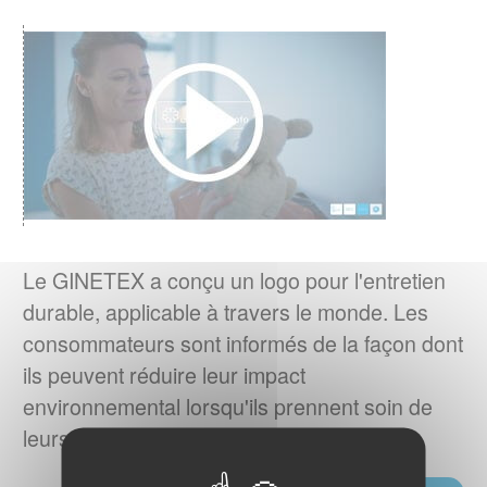
RESULTATS DU 4ème BAROMETRE
EUROPEEN IPSOS 2023
Quelles sont les habitudes d'entretien textile
en Europe ?
EN SAVOIR PLUS
RESPONSABILITE ELARGIE DU
PRODUCTEUR (REP)
er
La loi AGEC impose depuis le 1
janvier
Le GINETEX a conçu un logo pour l'entretien
2022, l'apposition d'une
durable, applicable à travers le monde. Les
signalétique TRIMAN et d'une info-tri sur les
consommateurs sont informés de la façon dont
produits tels que les textiles d'habillement, le
ils peuvent réduire leur impact
linge de maison et les chaussures.
environnemental lorsqu'ils prennent soin de
leurs textiles.
EN SAVOIR PLUS