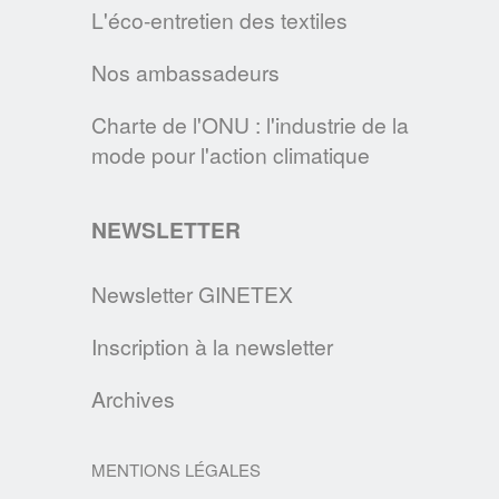
L'éco-entretien des textiles
LE SITE CLEVERCARE.INFO FAIT PEAU
Nos ambassadeurs
NEUVE !
Cette nouvelle version s’enrichit de
Charte de l'ONU : l'industrie de la
nouvelles rubriques pour devenir la
mode pour l'action climatique
référence des consommateurs en matière
d’éco-entretien.
NEWSLETTER
EN SAVOIR PLUS
Newsletter GINETEX
Inscription à la newsletter
DEVENEZ MAÎTRE DE VOTRE LINGE,
GRÂCE AUX CONSEILS DE L’A.I.S.E., DE
Archives
L’APPLIA & DU GINETEX
Une liste de conseils courte et claire pour un
MENTIONS LÉGALES
entretien durable de nos textiles, dès l'achat