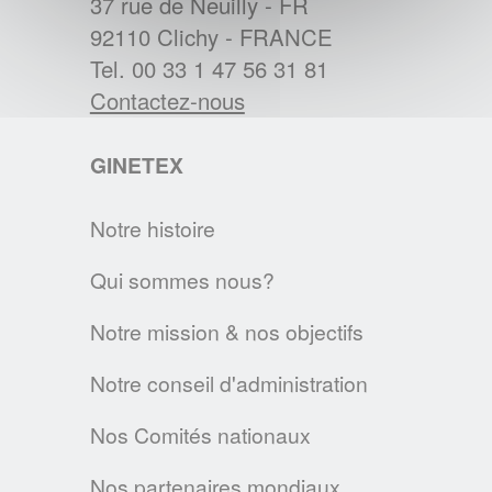
37 rue de Neuilly - FR
BREXIT : L'IMPACT SUR L'ETIQUETAGE
92110 Clichy - FRANCE
Les régles d'étiquetage des textiles
Tel. 00 33 1 47 56 31 81
changent au 1er janvier 2021. Voici les
Contactez-nous
principales évolutions.
GINETEX
EN SAVOIR PLUS
Notre histoire
Textile & Fashion Care Awards 2023: Les
candidatures sont ouvertes !
Qui sommes nous?
Des Awards pour promouvoir l'entretien
Notre mission & nos objectifs
textile de demain
EN SAVOIR PLUS
Notre conseil d'administration
Nos Comités nationaux
LA CHARTE SUR LE NETTOYAGE
DURABLE
Nos partenaires mondiaux