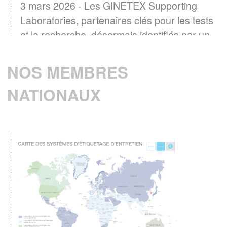
3 mars 2026 - Les GINETEX Supporting
Laboratories, partenaires clés pour les tests
et la recherche, désormais identifiés par un
logo
EN SAVOIR PLUS
NOS MEMBRES
NATIONAUX
Baromètre GINETEX 2024 : les habitudes
28 avril 2025 -
d’entretien textile en Europe.
L’étiquette est un élément essentiel pour guider
les consommateurs dans l’entretien de leurs
vêtements.
EN SAVOIR PLUS
ENTRETIEN DU LINGE – Quelle
consommation d’énergie pour le séchage
Le GINETEX dévoile les
des textiles ?