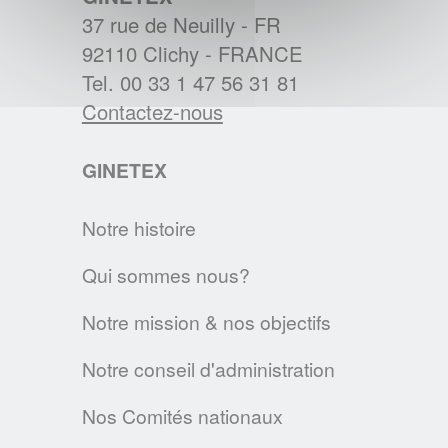
37 rue de Neuilly - FR
BREXIT : L'IMPACT SUR L'ETIQUETAGE
92110 Clichy - FRANCE
Les régles d'étiquetage des textiles
Tel. 00 33 1 47 56 31 81
changent au 1er janvier 2021. Voici les
Contactez-nous
principales évolutions.
GINETEX
EN SAVOIR PLUS
Notre histoire
Textile & Fashion Care Awards 2023: Les
candidatures sont ouvertes !
Qui sommes nous?
Des Awards pour promouvoir l'entretien
Notre mission & nos objectifs
textile de demain
EN SAVOIR PLUS
Notre conseil d'administration
Nos Comités nationaux
LA CHARTE SUR LE NETTOYAGE