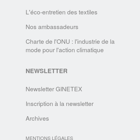
EN SAVOIR PLUS
L'éco-entretien des textiles
LE SITE CLEVERCARE.INFO FAIT PEAU
Nos ambassadeurs
NEUVE !
Cette nouvelle version s’enrichit de
Charte de l'ONU : l'industrie de la
nouvelles rubriques pour devenir la
mode pour l'action climatique
référence des consommateurs en matière
d’éco-entretien.
NEWSLETTER
EN SAVOIR PLUS
Newsletter GINETEX
Inscription à la newsletter
DEVENEZ MAÎTRE DE VOTRE LINGE,
GRÂCE AUX CONSEILS DE L’A.I.S.E., DE
Archives
L’APPLIA & DU GINETEX
Une liste de conseils courte et claire pour un
MENTIONS LÉGALES