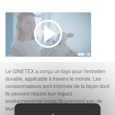
RESULTATS DU 4ème BAROMETRE
EUROPEEN IPSOS 2023
Quelles sont les habitudes d'entretien textile
en Europe ?
EN SAVOIR PLUS
RESPONSABILITE ELARGIE DU
PRODUCTEUR (REP)
er
La loi AGEC impose depuis le 1
janvier
Le GINETEX a conçu un logo pour l'entretien
2022, l'apposition d'une
durable, applicable à travers le monde. Les
signalétique TRIMAN et d'une info-tri sur les
consommateurs sont informés de la façon dont
produits tels que les textiles d'habillement, le
ils peuvent réduire leur impact
linge de maison et les chaussures.
environnemental lorsqu'ils prennent soin de
leurs textiles.
EN SAVOIR PLUS