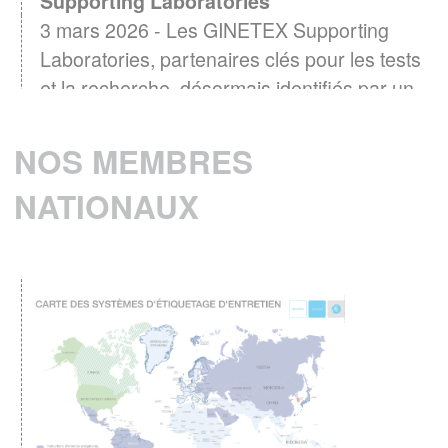
3 mars 2026 - Les GINETEX Supporting
Laboratories, partenaires clés pour les tests
et la recherche, désormais identifiés par un
logo
EN SAVOIR PLUS
NOS MEMBRES
NATIONAUX
Baromètre GINETEX 2024 : les habitudes
28 avril 2025 -
d’entretien textile en Europe.
L’étiquette est un élément essentiel pour guider
les consommateurs dans l’entretien de leurs
vêtements.
EN SAVOIR PLUS
ENTRETIEN DU LINGE – Quelle
consommation d’énergie pour le séchage