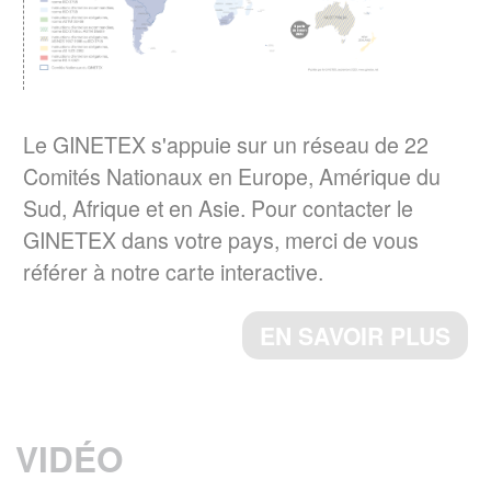
Le GINETEX dévoile les
des textiles ?
principaux enseignements de son étude sur
son impact sur les cycles de séchage.
EN SAVOIR PLUS
Le GINETEX s'appuie sur un réseau de 22
Comités Nationaux en Europe, Amérique du
La norme ISO 3758:2023 a été publiée
Sud, Afrique et en Asie. Pour contacter le
Le 6 décembre 2023, a norme ISO
GINETEX dans votre pays, merci de vous
3758:2023, Textiles – Code d'étiquetage
référer à notre carte interactive.
d'entretien utilisant des symboles, a été
publiée par l’ISO.
EN SAVOIR PLUS
ème
Cette 4
édition annule et remplace la
ème
3
édition (ISO 3758 :2012), qui a fait
l’objet d’une révision technique.
VIDÉO
EN SAVOIR PLUS