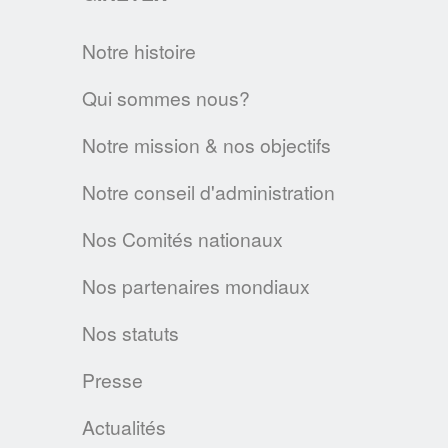
EN SAVOIR PLUS
Notre histoire
Textile & Fashion Care Awards 2023: Les
candidatures sont ouvertes !
Qui sommes nous?
Des Awards pour promouvoir l'entretien
Notre mission & nos objectifs
textile de demain
EN SAVOIR PLUS
Notre conseil d'administration
Nos Comités nationaux
LA CHARTE SUR LE NETTOYAGE
DURABLE
Nos partenaires mondiaux
L’A.I.S.E. présente les premiers produits
Nos statuts
conformes aux nouveaux critères de la
Charte du Nettoyage Durable et relance sa
Presse
plateforme cleanright.eu
Actualités
EN SAVOIR PLUS