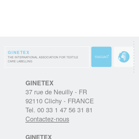
1er janvier 2023.
EN SAVOIR PLUS
RESULTATS DU 3ème BAROMETRE
EUROPEEN IPSOS 2021
Les considérations environnementales sont
GINETEX
THE INTERNATIONAL ASSOCIATION FOR TEXTILE
au cœur des nouvelles habitudes d’entretien
CARE LABELLING
textiles des Européens.
EN SAVOIR PLUS
GINETEX
37 rue de Neuilly - FR
92110 Clichy - FRANCE
BREXIT : L'IMPACT SUR L'ETIQUETAGE
Tel. 00 33 1 47 56 31 81
Les régles d'étiquetage des textiles
Contactez-nous
changent au 1er janvier 2021. Voici les
principales évolutions.
GINETEX