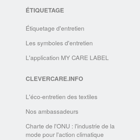
en œuvre pour diminuer l’impact de
ÉTIQUETAGE
l’industrie de la mode sur l’environnement.
EN SAVOIR PLUS
Étiquetage d'entretien
COMMENT ENTRETENIR UN MASQUE EN TISSU ?
Les symboles d'entretien
En cette période d'épidemie, le GINETEX
L'application MY CARE LABEL
vous donne les principales
recommandations pour entretenir les
masques de protection en tissu.
CLEVERCARE.INFO
EN SAVOIR PLUS
L'éco-entretien des textiles
LE SITE CLEVERCARE.INFO FAIT PEAU
Nos ambassadeurs
NEUVE !
Cette nouvelle version s’enrichit de
Charte de l'ONU : l'industrie de la
mode pour l'action climatique
nouvelles rubriques pour devenir la