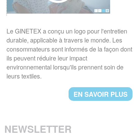
RESPONSABILITE ELARGIE DU
PRODUCTEUR (REP)
er
Le GINETEX a conçu un logo pour l'entretien
La loi AGEC impose depuis le 1
janvier
durable, applicable à travers le monde. Les
2022, l'apposition d'une
consommateurs sont informés de la façon dont
signalétique TRIMAN et d'une info-tri sur les
ils peuvent réduire leur impact
produits tels que les textiles d'habillement, le
environnemental lorsqu'ils prennent soin de
linge de maison et les chaussures.
leurs textiles.
EN SAVOIR PLUS
EN SAVOIR PLUS
UN NOUVEAU PRESIDENT POUR LE
GINETEX
M. Thomas Lange, de l’association
GermanFashion, a été nommé président de
NEWSLETTER
GINETEX pour 2 ans à compter du