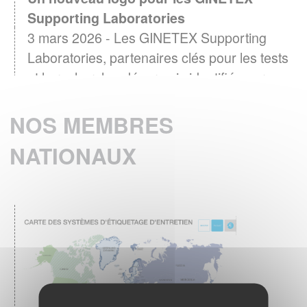
Supporting Laboratories
3 mars 2026 - Les GINETEX Supporting
Laboratories, partenaires clés pour les tests
et la recherche, désormais identifiés par un
logo
NOS MEMBRES
EN SAVOIR PLUS
NATIONAUX
Baromètre GINETEX 2024 : les habitudes
28 avril 2025 -
d’entretien textile en Europe.
L’étiquette est un élément essentiel pour guider
les consommateurs dans l’entretien de leurs
vêtements.
EN SAVOIR PLUS
ENTRETIEN DU LINGE – Quelle