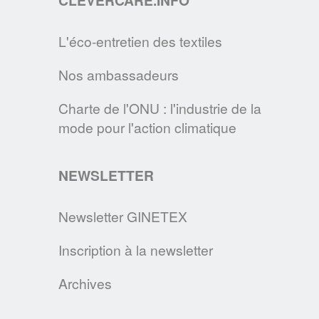
CLEVERCARE.INFO
EN SAVOIR PLUS
L'éco-entretien des textiles
LE SITE CLEVERCARE.INFO FAIT PEAU
Nos ambassadeurs
NEUVE !
Cette nouvelle version s’enrichit de
Charte de l'ONU : l'industrie de la
nouvelles rubriques pour devenir la
mode pour l'action climatique
référence des consommateurs en matière
d’éco-entretien.
NEWSLETTER
Newsletter GINETEX
EN SAVOIR PLUS
Inscription à la newsletter
DEVENEZ MAÎTRE DE VOTRE LINGE,
GRÂCE AUX CONSEILS DE L’A.I.S.E., DE
Archives
L’APPLIA & DU GINETEX