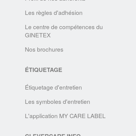
EN SAVOIR PLUS
Les règles d'adhésion
GINETEX SIGNE LA CHARTE DE L'ONU
En signant la Charte de l’industrie de la
Le centre de compétences du
GINETEX
mode pour l’action climatique des Nations
Unies, nous poursuivons notre engagement
Nos brochures
sur les changements nécessaires à mettre
en œuvre pour diminuer l’impact de
ÉTIQUETAGE
l’industrie de la mode sur l’environnement.
EN SAVOIR PLUS
Étiquetage d'entretien
COMMENT ENTRETENIR UN MASQUE EN TISSU ?
Les symboles d'entretien
En cette période d'épidemie, le GINETEX
L'application MY CARE LABEL
vous donne les principales
recommandations pour entretenir les
masques de protection en tissu.