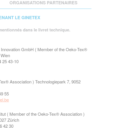
ORGANISATIONS PARTENAIRES
ENANT LE GINETEX
 mentionnés dans le livret technique.
und Innovation GmbH ( Member of the Oeko-Tex®
0 Wien
4 25 43-10
x® Association ) Technologiepark 7, 9052
49 55
el.be
itut ( Member of the Oeko-Tex® Association )
027 Zürich
06 42 30