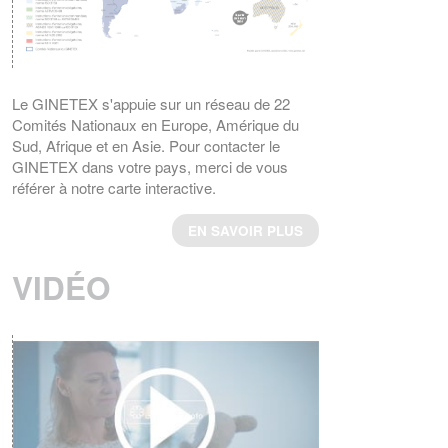
d'entretien utilisant des symboles, a été
publiée par l’ISO.
ème
Cette 4
édition annule et remplace la
ème
3
édition (ISO 3758 :2012), qui a fait
l’objet d’une révision technique.
Le GINETEX s'appuie sur un réseau de 22
Comités Nationaux en Europe, Amérique du
EN SAVOIR PLUS
Sud, Afrique et en Asie. Pour contacter le
GINETEX dans votre pays, merci de vous
RESULTATS DU 4ème BAROMETRE
référer à notre carte interactive.
EUROPEEN IPSOS 2023
Quelles sont les habitudes d'entretien textile
EN SAVOIR PLUS
en Europe ?
EN SAVOIR PLUS
VIDÉO
RESPONSABILITE ELARGIE DU
PRODUCTEUR (REP)
er
La loi AGEC impose depuis le 1
janvier
2022, l'apposition d'une
signalétique TRIMAN et d'une info-tri sur les
produits tels que les textiles d'habillement, le
linge de maison et les chaussures.