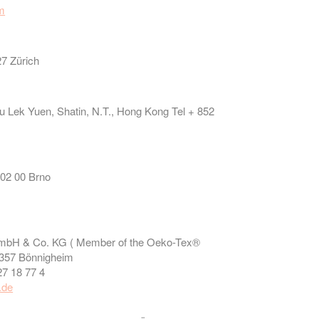
m
27 Zürich
iu Lek Yuen, Shatin, N.T., Hong Kong Tel + 852
 602 00 Brno
e GmbH & Co. KG ( Member of the Oeko-Tex®
4357 Bönnigheim
27 18 77 4
.de