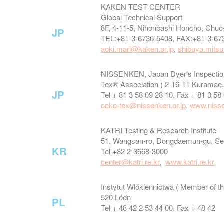
KAKEN TEST CENTER
Global Technical Support
8F, 4-11-5, Nihonbashi Honcho, Chuo
JP
TEL:+81-3-6736-5408, FAX:+81-3-67
aoki.mari@kaken.or.jp
,
shibuya.mitsu
NISSENKEN, Japan Dyer‘s Inspection 
Tex® Association ) 2-16-11 Kuramae,
JP
Tel + 81 3 58 09 28 10, Fax + 81 3 58
oeko-tex@nissenken.or.jp
,
www.nisse
KATRI Testing & Research Institute
51, Wangsan-ro, Dongdaemun-gu, Se
KR
Tel +82 2-3668-3000
center@katri.re.kr
,
www.katri.re.kr
Instytut Wlókiennictwa ( Member of t
520 Lódn
PL
Tel + 48 42 2 53 44 00, Fax + 48 42