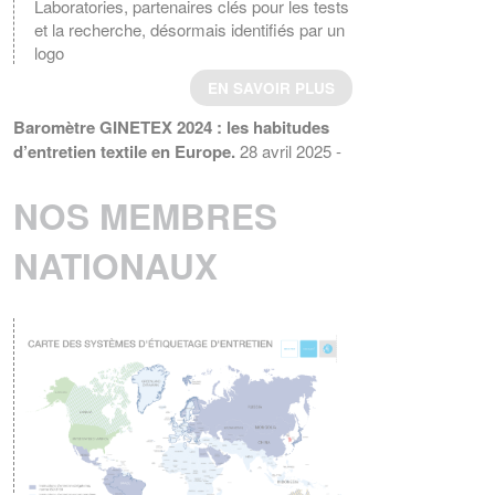
Laboratories, partenaires clés pour les tests
et la recherche, désormais identifiés par un
logo
EN SAVOIR PLUS
Baromètre GINETEX 2024 : les habitudes
d’entretien textile en Europe.
28 avril 2025 -
L’étiquette est un élément essentiel pour guider
les consommateurs dans l’entretien de leurs
NOS MEMBRES
vêtements.
EN SAVOIR PLUS
NATIONAUX
ENTRETIEN DU LINGE – Quelle
consommation d’énergie pour le séchage
des textiles ?
Le GINETEX dévoile les
principaux enseignements de son étude sur
son impact sur les cycles de séchage.
EN SAVOIR PLUS
La norme ISO 3758:2023 a été publiée
Le 6 décembre 2023, a norme ISO
3758:2023, Textiles – Code d'étiquetage