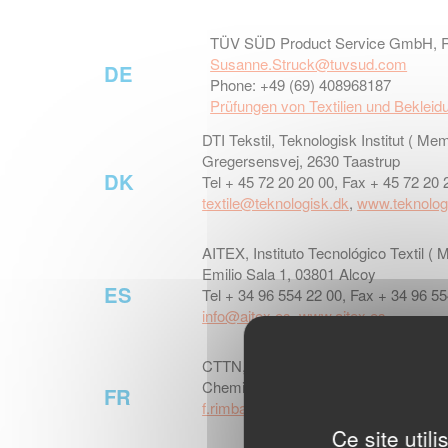
TÜV SÜD Product Service GmbH, R
Susanne.Struck@tuvsud.com
DE
Phone: +49 (69) 408968187
Prüfungen von Textilien und Beklei
DTI Tekstil, Teknologisk Institut ( M
Gregersensvej, 2630 Taastrup
DK
Tel + 45 72 20 20 00, Fax + 45 72 20 
textile@teknologisk.dk
,
www.teknolog
AITEX, Instituto Tecnológico Textil 
Emilio Sala 1, 03801 Alcoy
ES
Tel + 34 96 554 22 00, Fax + 34 96 5
info@aitex.es
,
www.aitex.es
CTTN, Centre Technique de la Teintu
Chemin des Mouilles, 69131 Ecully Te
FR
f.rimbault@cttn-iren.fr
,
www.cttn-iren
Ce site util