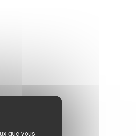
EN SAVOIR PLUS
Textile & Fashion Care Awards 2023: Les
candidatures sont ouvertes !
Des Awards pour promouvoir l'entretien
textile de demain
EN SAVOIR PLUS
LA CHARTE SUR LE NETTOYAGE
DURABLE
L’A.I.S.E. présente les premiers produits
conformes aux nouveaux critères de la
Charte du Nettoyage Durable et relance sa
plateforme cleanright.eu
EN SAVOIR PLUS
RÉSULTATS DU DEUXIÈME
BAROMÈTRE EUROPÉEN IPSOS 2019
C'est une des tendances majeures qui
ressort de ce baromètre: la durabilité des
ceux que vous