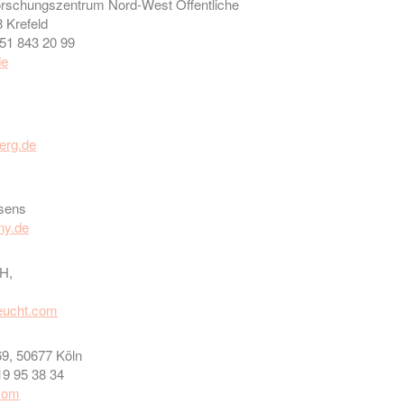
schungszentrum Nord-West Öffentliche
 Krefeld
 51 843 20 99
de
berg.de
asens
ny.de
H,
eucht.com
9, 50677 Köln
19 95 38 34
com