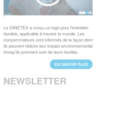
EN SAVOIR PLUS
UN NOUVEAU PRESIDENT POUR LE
GINETEX
Le GINETEX a conçu un logo pour l'entretien
M. Thomas Lange, de l’association
durable, applicable à travers le monde. Les
GermanFashion, a été nommé président de
consommateurs sont informés de la façon dont
GINETEX pour 2 ans à compter du
ils peuvent réduire leur impact environnemental
1er janvier 2023.
lorsqu'ils prennent soin de leurs textiles.
EN SAVOIR PLUS
EN SAVOIR PLUS
RESULTATS DU 3ème BAROMETRE
EUROPEEN IPSOS 2021
NEWSLETTER
Les considérations environnementales sont
au cœur des nouvelles habitudes d’entretien
textiles des Européens.
EN SAVOIR PLUS
BREXIT : L'IMPACT SUR L'ETIQUETAGE
Les régles d'étiquetage des textiles
changent au 1er janvier 2021. Voici les
principales évolutions.