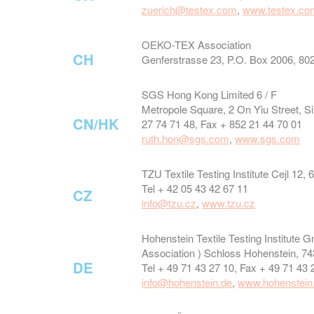
zuerich@testex.com
,
www.testex.co
OEKO-TEX Association
CH
Genferstrasse 23, P.O. Box 2006, 80
SGS Hong Kong Limited 6 / F
Metropole Square, 2 On Yiu Street, S
CN/HK
27 74 71 48, Fax + 852 21 44 70 01
ruth.hon@sgs.com
,
www.sgs.com
TZU Textile Testing Institute Cejl 12,
Tel + 42 05 43 42 67 11
CZ
info@tzu.cz
,
www.tzu.cz
Hohenstein Textile Testing Institut
Association ) Schloss Hohenstein, 7
DE
Tel + 49 71 43 27 10, Fax + 49 71 43 
info@hohenstein.de
,
www.hohenstein