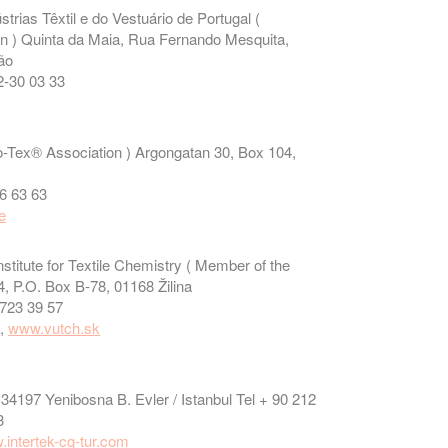
rias Têxtil e do Vestuário de Portugal (
n ) Quinta da Maia, Rua Fernando Mesquita,
ão
2-30 03 33
-Tex® Association ) Argongatan 30, Box 104,
06 63 63
e
tute for Textile Chemistry ( Member of the
, P.O. Box B-78, 01168 Žilina
 723 39 57
k
,
www.vutch.sk
34197 Yenibosna B. Evler / Istanbul Tel + 90 212
3
intertek-cg-tur.com