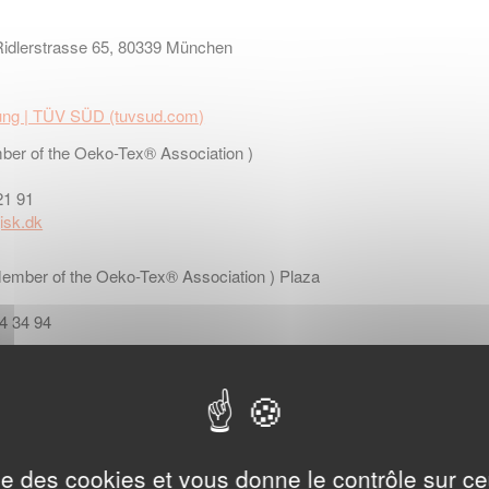
idlerstrasse 65, 80339 München
dung | TÜV SÜD (tuvsud.com)
ember of the Oeko-Tex® Association )
21 91
isk.dk
( Member of the Oeko-Tex® Association ) Plaza
54 34 94
re et du Nettoyage Avenue Guy de Collongue -
l + 33 4 78 33 08 61, Fax + 33 4 78 43 34 12
.com
ise des cookies et vous donne le contrôle sur 