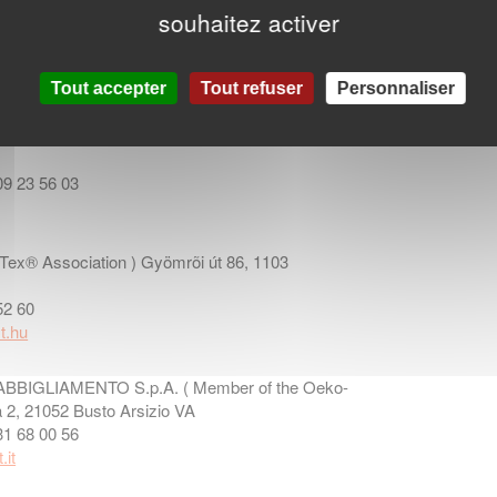
lement ( Member of the Oeko-Tex® Association )
souhaitez activer
 08 19 39
Tout accepter
Tout refuser
Personnaliser
Oeko-Tex® Association ) 4, El Venizelou str.,
09 23 56 03
x® Association ) Gyömrõi út 86, 1103
52 60
t.hu
IGLIAMENTO S.p.A. ( Member of the Oeko-
 2, 21052 Busto Arsizio VA
31 68 00 56
.it