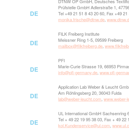
DTNW ÖP GmbH, Deutsches Textilfor
Prüfstelle GmbH Adlerstraße 1, 47798
DE
Tel +49 21 51 8 43 20 60, Fax +49 21
monika.frische@dtnw.de
,
www.dtnw.
FILK Freiberg Institute
Meissner Ring 1-5, 09599 Freiberg
DE
mailbox@filkfreiberg.de
,
www.filkfrei
PFI
Marie-Curie Strasse 19, 66953 Pirm
DE
info@pfi-germany.de
,
www.pfi-germa
Application Lab Weber & Leucht Gmb
Am Röhlingsberg 20, 36043 Fulda
DE
lab@weber-leucht.com
,
www.weber-l
UL International GmbH Sachsenring 6
Tel + 49 22 19 95 38 03, Fax + 49 22 
DE
kol.Kundenservice@ul.com
,
www.ul.