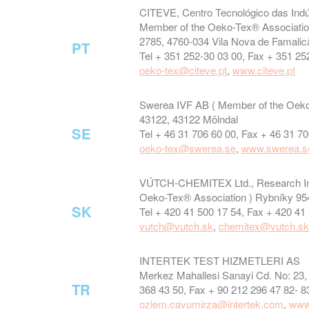
CITEVE, Centro Tecnológico das Indúst
Member of the Oeko-Tex® Associatio
2785, 4760-034 Vila Nova de Famalic
PT
Tel + 351 252-30 03 00, Fax + 351 25
oeko-tex@citeve.pt
,
www.citeve.pt
Swerea IVF AB ( Member of the Oeko
43122, 43122 Mölndal
SE
Tel + 46 31 706 60 00, Fax + 46 31 7
oeko-tex@swerea.se
,
www.swerea.s
VÚTCH-CHEMITEX Ltd., Research Insti
Oeko-Tex® Association ) Rybníky 954
SK
Tel + 420 41 500 17 54, Fax + 420 41
vutch@vutch.sk
,
chemitex@vutch.s
INTERTEK TEST HIZMETLERI AS
Merkez Mahallesi Sanayi Cd. No: 23, 
TR
368 43 50, Fax + 90 212 296 47 82- 8
ozlem.cavumirza@intertek.com
,
www.