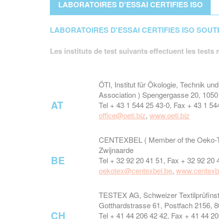
LABORATOIRES D'ESSAI CERTIFIES ISO
LABORATOIRES D'ESSAI CERTIFIES ISO SOUT
Les instituts de test suivants effectuent les tests
ÖTI, Institut für Ökologie, Technik 
Association ) Spengergasse 20, 105
AT
Tel + 43 1 544 25 43-0, Fax + 43 1 54
office@oeti.biz
,
www.oeti.biz
CENTEXBEL ( Member of the Oeko-Te
Zwijnaarde
BE
Tel + 32 92 20 41 51, Fax + 32 92 20 
oekotex@centexbel.be
,
www.centexb
TESTEX AG, Schweizer Textilprüfinst
Gotthardstrasse 61, Postfach 2156, 8
CH
Tel + 41 44 206 42 42, Fax + 41 44 2