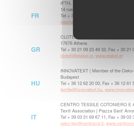
IFTH, Institut Français Textile Habil
14 rue des Reculettes, 75013 Paris
FR
Tel + 33 1 44 08 19 00, Fax + 33 1 44
international@ifth.org
,
www.ifth.org
CLOTEFI S.A, Etakai ( Member of the 
17676 Athens
GR
Tel + 30 21 09 23 49 32, Fax + 30 21 
clotefi@etakei.gr
,
www.etakei.gr
INNOVATEXT ( Member of the Oeko-Te
Budapest
HU
Tel + 36 12 62 20 00, Fax + 36 12 61 
textile@innovatext.hu
,
www.innovatex
CENTRO TESSILE COTONIERO E ABB
Tex® Association ) Piazza Sant‘ Anna
IT
Tel + 39 03 31 69 67 11, Fax + 39 03 
oeko-tex@centrocot.it
,
www.centrocot