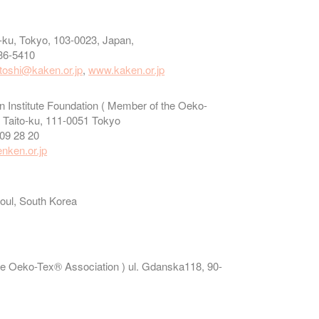
-ku, Tokyo, 103-0023, Japan,
36-5410
toshi@kaken.or.jp
,
www.kaken.or.jp
Institute Foundation ( Member of the Oeko-
 Taito-ku, 111-0051 Tokyo
 09 28 20
nken.or.jp
oul, South Korea
he Oeko-Tex® Association ) ul. Gdanska118, 90-